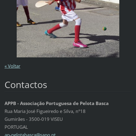
« Voltar
Contactos
APPB - Associação Portuguesa de Pelota Basca
Rua Maria José Figueiredo e Silva, n°18
Gumirães - 3500-019 VISEU
PORTUGAL
ap-pelot
abasca@s
apo.pt